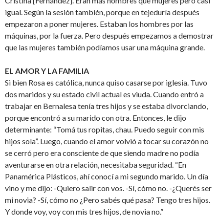
Cristina [Fernández]. Eran más hombres que mujeres pero casi
igual. Según la sesión también, porque en tejeduría después
empezaron a poner mujeres. Estaban los hombres por las
máquinas, por la fuerza. Pero después empezamos a demostrar
que las mujeres también podíamos usar una máquina grande.
EL AMOR Y LA FAMILIA
Si bien Rosa es católica, nunca quiso casarse por iglesia. Tuvo
dos maridos y su estado civil actual es viuda. Cuando entró a
trabajar en Bernalesa tenía tres hijos y se estaba divorciando,
porque encontró a su marido con otra. Entonces, le dijo
determinante: “Tomá tus ropitas, chau. Puedo seguir con mis
hijos sola”. Luego, cuando el amor volvió a tocar su corazón no
se cerró pero era consciente de que siendo madre no podía
aventurarse en otra relación, necesitaba seguridad. “En
Panamérica Plásticos, ahí conocí a mi segundo marido. Un día
vino y me dijo: -Quiero salir con vos. -Sí, cómo no. -¿Querés ser
mi novia? -Sí, cómo no ¿Pero sabés qué pasa? Tengo tres hijos.
Y donde voy, voy con mis tres hijos, de novia no.”