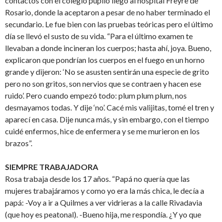
contactos con el colegio pupilo llegó al hospital Freyre de
Rosario, donde la aceptaron a pesar de no haber terminado el
secundario. Le fue bien con las pruebas teóricas pero el último
día se llevó el susto de su vida. “Para el último examen te
llevaban a donde incineran los cuerpos; hasta ahí, joya. Bueno,
explicaron que pondrían los cuerpos en el fuego en un horno
grande y dijeron: ‘No se asusten sentirán una especie de grito
pero no son gritos, son nervios que se contraen y hacen ese
ruido’. Pero cuando empezó todo: plum plum plum, nos
desmayamos todas. Y dije ‘no’. Cacé mis valijitas, tomé el tren y
aparecí en casa. Dije nunca más, y sin embargo, con el tiempo
cuidé enfermos, hice de enfermera y se me murieron en los
brazos”.
SIEMPRE TRABAJADORA
Rosa trabaja desde los 17 años. “Papá no quería que las
mujeres trabajáramos y como yo era la más chica, le decía a
papá: -Voy a ir a Quilmes a ver vidrieras a la calle Rivadavia
(que hoy es peatonal). -Bueno hija, me respondía. ¿Y yo que