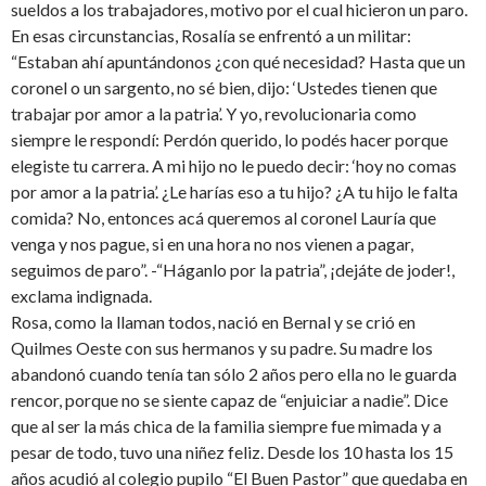
sueldos a los trabajadores, motivo por el cual hicieron un paro.
En esas circunstancias, Rosalía se enfrentó a un militar:
“Estaban ahí apuntándonos ¿con qué necesidad? Hasta que un
coronel o un sargento, no sé bien, dijo: ‘Ustedes tienen que
trabajar por amor a la patria’. Y yo, revolucionaria como
siempre le respondí: Perdón querido, lo podés hacer porque
elegiste tu carrera. A mi hijo no le puedo decir: ‘hoy no comas
por amor a la patria’. ¿Le harías eso a tu hijo? ¿A tu hijo le falta
comida? No, entonces acá queremos al coronel Lauría que
venga y nos pague, si en una hora no nos vienen a pagar,
seguimos de paro”. -“Háganlo por la patria”, ¡dejáte de joder!,
exclama indignada.
Rosa, como la llaman todos, nació en Bernal y se crió en
Quilmes Oeste con sus hermanos y su padre. Su madre los
abandonó cuando tenía tan sólo 2 años pero ella no le guarda
rencor, porque no se siente capaz de “enjuiciar a nadie”. Dice
que al ser la más chica de la familia siempre fue mimada y a
pesar de todo, tuvo una niñez feliz. Desde los 10 hasta los 15
años acudió al colegio pupilo “El Buen Pastor” que quedaba en