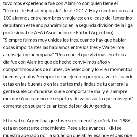
tuvo más experiencia fue con Alamiro con quien tiene el
“Centro de Futsal Vaporaki” desde 2017. Hoy cuentan con casi
100 alumnos entre hombres y mujeres: en el caso del fe­menino
debutaron este año pandémico en la segunda división de la liga
profesional de AFA (Asociación de Fútbol Argentino).
“Siempre fuimos muy unidos los tres, cuan­do hay que hablar
cosas importantes las ha­blamos entre los tres y Walter me
aconseja, me acompaña”. “Pero con el que viví más en el día a
día fue con Alamiro que de hecho convivimos años y
compartimos años de clu­bes, de Selección y lo vi en momentos
bue­nos y malos. Siempre fue un ejemplo porque a veces cuando
estás en las buenas o en las partes más lindas de tu carrera la
gente sue­le confundirse, suele comportarse mal y él siempre
me marcó un camino de respeto y de valorizar lo que conseguí”,
comenta con su particular tono del sur de Argentina.
El futsal en Argentina, que tuvo su primera liga oficial en 1986,
está en constante creci­miento. Pese a los avances, Kiki se
muestra apenado por la situación que atraviesa hoy el país que