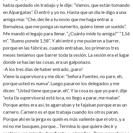
había quedado sin trabajo y le dije: “Vamos, que están tomando
en Alpargatas”. Él entró y yo no. Hasta que un día le digo a una
amiga mía: “Che, decile a tu novio que me haga entrar a
Bernalesa, que me ponga un numerito, quiero tener un sueldo”.
Me mandó el legajo para llenar. “¿Cuánto mide tu amiga?” “1,56
m”. “Bueno ponele 1,58”. Y ahí entré y me pusieron a barrer,
porque en las fábricas, cuando entrabas, los primeros tres
meses teníamos que barrer toda la sesión. La sesión era el lugar
donde se hacían las cosas, era un galponazo.
-A los tres días de haber entrado, ¡paro!
Viene la supervisora y me dice: “Señora Fuentes, no pare, eh,
porque usted es nueva”. Luego pasaron los delegados y me
dicen: “Usted tiene que parar, eh”. Y la cosa es que yo paré, dije
“esta (la supervisora) está loca, no llego a parar, me matan”.
Porque antes era así, te agarraban y te fajaban porque eras un
carnero. Carnero es el que trabaja cuando los otros paran.
Porque ahí en la jerga es quién es más valiente que el otro, y a
mí no me busquen, porque…Termina lo que quiere decir y