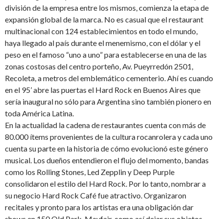
división de la empresa entre los mismos, comienza la etapa de
expansión global de la marca. No es casual que el restaurant
multinacional con 124 establecimientos en todo el mundo,
haya llegado al país durante el menemismo, con el dólar y el
peso en el famoso “uno a uno” para establecerse en una de las
zonas costosas del centro porteño, Av. Pueyrredón 2501,
Recoleta, a metros del emblemático cementerio. Ahí es cuando
en el 95’ abre las puertas el Hard Rock en Buenos Aires que
sería inaugural no sólo para Argentina sino también pionero en
toda América Latina.
En la actualidad la cadena de restaurantes cuenta con más de
80.000 ítems provenientes de la cultura rocanrolera y cada uno
cuenta su parte en la historia de cómo evolucionó este género
musical. Los dueños entendieron el flujo del momento, bandas
como los Rolling Stones, Led Zepplin y Deep Purple
consolidaron el estilo del Hard Rock. Por lo tanto, nombrar a
su negocio Hard Rock Café fue atractivo. Organizaron
recitales y pronto para los artistas era una obligación dar
shows en 150 Old Park, Mayfair, como así dejar sus objetos