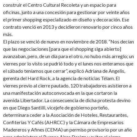
construir el Centro Cultural Recoleta y un espacio para
oficinas, junto a una concesión para gestionar por veinte años
el primer shopping especializado en diseño y decoración. Ese
contrato venció en 2013 y decidieron renovarlo por cinco años
más.
El plazo se venció de nuevo en noviembre de 2018. “Nos decían
que las negociaciones [para que el shopping siga abierto]
avanzaban, pero, de un día para el otro, no hubo más arreglo; un
viernes por lo visto se pudrió todo y el lunes nos enteramos que
el sábado teníamos que cerrar”, explicó Adriana de Angelis,
gerenta del Hard Rock, a la agencia de noticias Télam. El
viernes previo al cierre pautado, 120 trabajadores asistieron a
una manifestación autoconvocada en la que cortaron la
avenida Libertador. La consecuencia de dicha protesta devino
en que Diego Santilli, vicejefe de gobierno porteño,
determinara ceder a la Asociación de Hoteles, Restaurantes,
Confiterías Y Cafés (AHRCC) y la Cámara de Empresarios
Madereros y Afines (CEMA) un permiso provisorio por un año
para administrar el Buenos Aires Design y evitar el cierre