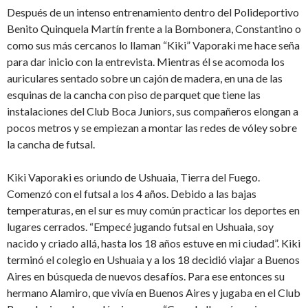
Después de un intenso entrenamiento den­tro del Polideportivo
Benito Quinquela Martín frente a la Bombonera, Constantino o
como sus más cercanos lo llaman “Kiki” Vaporaki me hace seña
para dar inicio con la entre­vista. Mientras él se acomoda los
auricula­res sentado sobre un cajón de madera, en una de las
esquinas de la cancha con piso de parquet que tiene las
instalaciones del Club Boca Juniors, sus compañeros elongan a
pocos metros y se empiezan a montar las redes de vóley sobre
la cancha de futsal.
Kiki Vaporaki es oriundo de Ushuaia, Tierra del Fuego.
Comenzó con el futsal a los 4 años. Debido a las bajas
temperaturas, en el sur es muy común practicar los deportes en
lugares cerrados. “Empecé jugando futsal en Ushuaia, soy
nacido y criado allá, hasta los 18 años estuve en mi ciudad”. Kiki
termi­nó el colegio en Ushuaia y a los 18 decidió viajar a Buenos
Aires en búsqueda de nue­vos desafíos. Para ese entonces su
hermano Alamiro, que vivía en Buenos Aires y jugaba en el Club