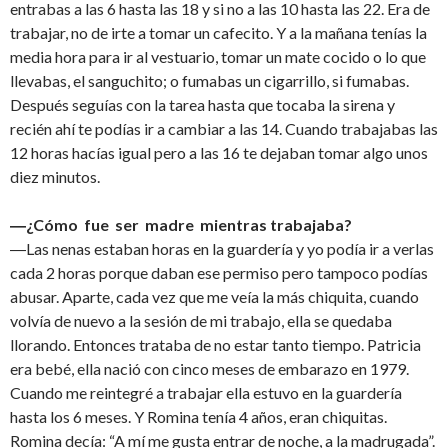
entrabas a las 6 hasta las 18 y si no a las 10 hasta las 22. Era de
trabajar, no de irte a tomar un cafecito. Y a la mañana tenías la
media hora para ir al vestuario, tomar un mate cocido o lo que
llevabas, el sanguchito; o fumabas un cigarrillo, si fumabas.
Después seguías con la tarea hasta que tocaba la sirena y
recién ahí te podías ir a cambiar a las 14. Cuando trabajabas las
12 horas hacías igual pero a las 16 te dejaban tomar algo unos
diez minutos.
―¿Cómo fue ser madre mientras trabajaba?
―Las nenas estaban horas en la guardería y yo podía ir a verlas
cada 2 horas porque daban ese permiso pero tampoco podías
abusar. Aparte, cada vez que me veía la más chiquita, cuando
volvía de nuevo a la sesión de mi trabajo, ella se quedaba
llorando. Entonces trataba de no estar tanto tiempo. Patricia
era bebé, ella nació con cinco meses de embarazo en 1979.
Cuando me reintegré a trabajar ella estuvo en la guardería
hasta los 6 meses. Y Romina tenía 4 años, eran chiquitas.
Romina decía: “A mí me gusta entrar de noche, a la madrugada”.