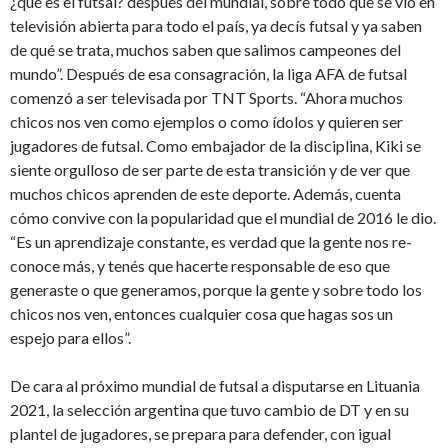
¿qué es el futsal? después del mundial, sobre todo que se vio en
te­levisión abierta para todo el país, ya decís futsal y ya saben
de qué se trata, muchos saben que salimos campeones del
mundo”. Después de esa consagración, la liga AFA de futsal
comenzó a ser televisada por TNT Sports. “Ahora muchos
chicos nos ven como ejemplos o como ídolos y quieren ser
juga­dores de futsal. Como embajador de la disci­plina, Kiki se
siente orgulloso de ser parte de esta transición y de ver que
muchos chicos aprenden de este deporte. Además, cuen­ta
cómo convive con la popularidad que el mundial de 2016 le dio.
“Es un aprendizaje constante, es verdad que la gente nos re­
conoce más, y tenés que hacerte responsa­ble de eso que
generaste o que generamos, porque la gente y sobre todo los
chicos nos ven, entonces cualquier cosa que hagas sos un
espejo para ellos”.
De cara al próximo mundial de futsal a disputarse en Lituania
2021, la selección argentina que tuvo cambio de DT y en su
plantel de jugadores, se prepara para defender, con igual