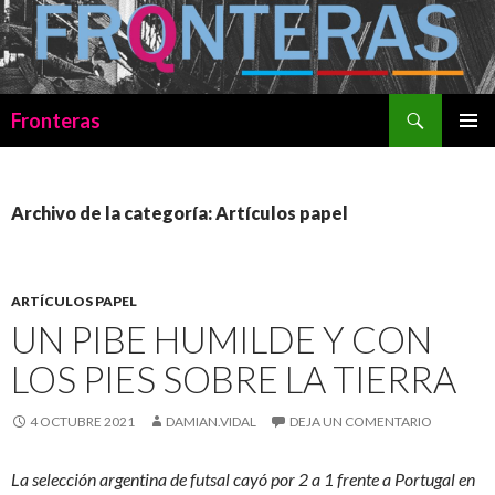
Buscar
Fronteras
SALTAR
MENÚ
AL
PRINCI
CONTENIDO
Archivo de la categoría: Artículos papel
ARTÍCULOS PAPEL
UN PIBE HUMILDE Y CON
LOS PIES SOBRE LA TIERRA
4 OCTUBRE 2021
DAMIAN.VIDAL
DEJA UN COMENTARIO
La selección argentina de futsal cayó por 2 a 1 frente a Portugal en