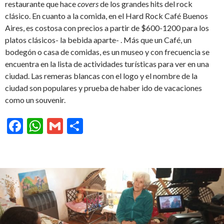
restaurante que hace
covers
de los grandes hits del rock
clásico. En cuanto a la comida, en el Hard Rock Café Buenos
Aires, es costosa con precios a partir de $600-1200 para los
platos clásicos- la bebida aparte- . Más que un Café, un
bodegón o casa de comidas, es un museo y con frecuencia se
encuentra en la lista de actividades turísticas para ver en una
ciudad. Las remeras blancas con el logo y el nombre de la
ciudad son populares y prueba de haber ido de vacaciones
como un souvenir.
F
W
G
C
ac
h
m
o
e
at
ai
m
b
s
l
p
o
A
ar
o
p
ti
k
p
r