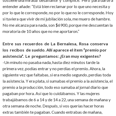
sostiene una mirada desafiante y cómplice. Pero para darse a
entender añade: “Está bien reclamar por lo que uno necesita y
por lo que le corresponde, no por lo que no le corresponde. Hoy
si tuviera que vivir de mi jubilación sola, me muero de hambre.
No me alcanza para nada, son $6900, porque me descuentan la
moratoria de 10 años que no me aportaron.”
Entre sus recuerdos de La Bernalesa, Rosa conserva
los recibos de sueldo. Allí aparece el ítem “premio por
asistencia”. Le preguntamos: ¿Eran muy exigentes?
-Un minuto no pasaba nada, hasta diez minutos tarde la
primera vez, podías entrar y no perdías el premio. Ahora, la
siguiente vez que faltabas, si era medio segundo, perdías toda
la asistencia. Y era plata, si sumabas el premio a la asistencia, el
premio a la producción, todo eso sumaba al jornal diario que
pagaban por hora. Así que lo cuidábamos. Y las mujeres
trabajábamos de 6 a 14 y de 14 a 22, una semana de mañana y
otra semana de noche. Después, si vos querías hacer horas
extras también te pagaban. Cuando entrabas de mañana,