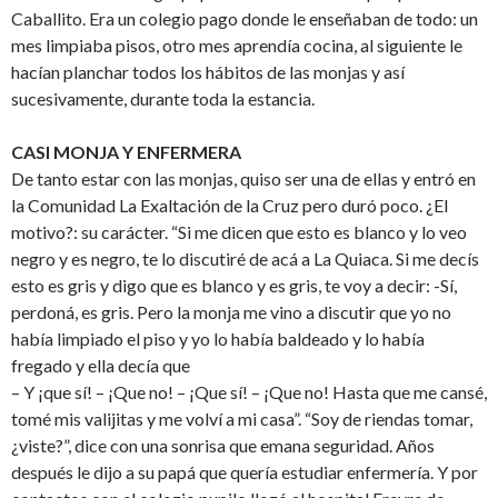
Caballito. Era un colegio pago donde le enseñaban de todo: un
mes limpiaba pisos, otro mes aprendía cocina, al siguiente le
hacían planchar todos los hábitos de las monjas y así
sucesivamente, durante toda la estancia.
CASI MONJA Y ENFERMERA
De tanto estar con las monjas, quiso ser una de ellas y entró en
la Comunidad La Exaltación de la Cruz pero duró poco. ¿El
motivo?: su carácter. “Si me dicen que esto es blanco y lo veo
negro y es negro, te lo discutiré de acá a La Quiaca. Si me decís
esto es gris y digo que es blanco y es gris, te voy a decir: -Sí,
perdoná, es gris. Pero la monja me vino a discutir que yo no
había limpiado el piso y yo lo había baldeado y lo había
fregado y ella decía que
– Y ¡que sí! – ¡Que no! – ¡Que sí! – ¡Que no! Hasta que me cansé,
tomé mis valijitas y me volví a mi casa”. “Soy de riendas tomar,
¿viste?”, dice con una sonrisa que emana seguridad. Años
después le dijo a su papá que quería estudiar enfermería. Y por