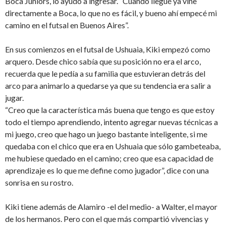
Boca Juniors, lo ayudó a ingresar. “Cuando llegué ya vine
directamente a Boca, lo que no es fácil, y bueno ahí empecé mi
camino en el futsal en Buenos Aires”.
En sus comienzos en el futsal de Ushuaia, Kiki empezó como
arquero. Desde chico sa­bía que su posición no era el arco,
recuerda que le pedía a su familia que estuvieran de­trás del
arco para animarlo a quedarse ya que su tendencia era salir a
jugar.
“Creo que la característica más buena que tengo es que estoy
todo el tiempo apren­diendo, intento agregar nuevas técnicas a
mi juego, creo que hago un juego bastan­te inteligente, si me
quedaba con el chico que era en Ushuaia que sólo gambeteaba,
me hubiese quedado en el camino; creo que esa capacidad de
aprendizaje es lo que me define como jugador”, dice con una
sonrisa en su rostro.
Kiki tiene además de Alamiro -el del medio- a Walter, el mayor
de los hermanos. Pero con el que más compartió vivencias y